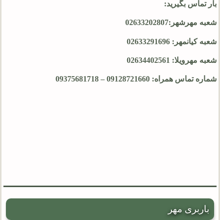
بار تماس بگیرید:
شعبه مهرشهر:02633202807
شعبه کیانمهر: 02633291696
شعبه مهرویلا: 02634402561
شماره تماس همراه: 09128721660 – 09375681718
باربری مهر