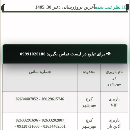
10 نظر ثبت شده
آخرین بروزرسانی : تیر 30, 1405
📢 برای تبلیغ در لیست تماس بگیرید 09991020180
نام باربری
محدوده
شماره تماس
در
مهرشهر
باربری
کرج
09129615746 - 02634407852
VIP
مهرشهر
باربری
کرج
02633202807 - 02633291696
آذین بار
مهرشهر
02634402561 - 09128721660 -