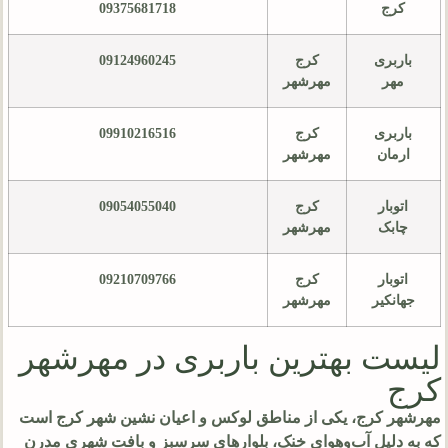
کرج
09375681718
باربری
کرج
09124960245
مهر
مهرشهر
باربری
کرج
09910216516
ارمان
مهرشهر
اتوبار
کرج
09054055040
چابک
مهرشهر
اتوبار
کرج
09210709766
جهانکیر
مهرشهر
لیست بهترین باربری در مهرشهر
کرج
مهرشهر کرج، یکی از مناطق لوکس و اعیان نشین شهر کرج است
که به دلیل آب‌وهوای خنک، بلوارهای سرسبز و بافت شهری مدرن