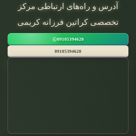
آدرس و راه‌های ارتباطی مرکز
تخصصی کراتین فرزانه کریمی
09105394620
09105394620