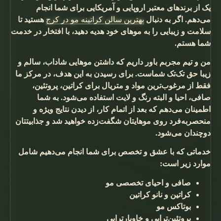
یک از برندهای معتبر اروپایی و آمریکایی برای شما انجام
می‌دهم. اگر به دنبال
بهترین سالن کراتینه مو در کرج
هستید تا
سلامت و زیبایی را به موهای خود هدیه دهید، با افتخار در خدمت
شما هستم.
من و تیم مجربم باور داریم که داشتن موهایی شاداب، سالم و
زیبا حق تک‌تک شماست. برای رسیدن به این هدف، در مرکز ما
فقط از مرغوب‌ترین مواد و متریال برای کراتین، پروتئین،
صافی، احیا و البته رنگ و لایت استفاده می‌شود. به شما
اطمینان می‌دهم که بعد از اتمام کار، از دیدن نتایج ویژه و
منحصربه‌فرد روی موهایتان شگفت‌زده خواهید شد و جذابیتتان
دوچندان می‌شود.
خدماتی که با عشق و تخصص برای شما انجام می‌دهیم شامل
موارد زیر است:
صافی و احیای تخصصی مو
کراتین و نانو کراتین
بوتاکس مو
پروتئین‌تراپی و خاویارتراپی