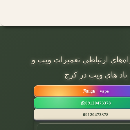
ه‌های ارتباطی تعمیرات ویپ و
پاد های ویپ در کرج
high__vape
09120473378
09120473378