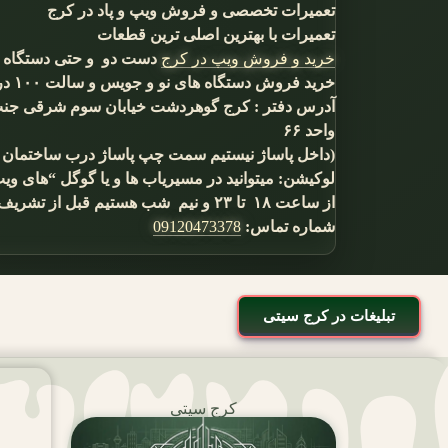
تعمیرات تخصصی و فروش ویپ و پاد در کرج
تعمیرات با بهترین اصلی ترین قطعات
خرید و فروش ویپ در کرج
دست دو و حتی دستگاه 
خرید فروش دستگاه های نو و جویس و سالت ۱۰۰ درصد اصلی(گلیسیرین گیاهی) به شرط آزمایش
آدرس دفتر : کرج گوهردشت خیابان سوم شرقی جنب 
واحد ۶۶
(داخل پاساژ نیستیم سمت چپ پاساژ درب ساختمان ادار
لوکیشن: میتوانید در مسیریاب ها و یا گوگل “های ویپ” (high vape) رو سرچ
از ساعت ۱۸ تا ۲۳ و نیم شب هستیم قبل از تشریف اوردن لطفا تماس بگیرید که باشیم
شماره تماس:
09120473378
تبلیغات در کرج سیتی
کرج سیتی