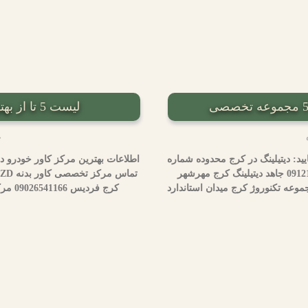
لیست 5 تا از بهترین مرکز کاور بدنه خودرو در کرج
خ
یید: دیتیلینگ در کرج محدوده شماره
اطلاعات بهترین مرکز کاور خودرو در
تماس مرکز سرامیک خودرو MZD کرج مهرشهر 09121819062 جاهد دیتیلینگ کرج مهرشهر
09120 مرکز کارواکس کرج عظیمیه 02632558700 مجموعه تکنوروژ کرج میدان استاندارد
کرج فردیس 09026541166 مرکز کارواکس کرج عظیمیه 02632558700 SGS LATIFI