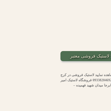
اهده نمایید لاستیک فروشی در کرج
محدوده شماره تماس رینگ و لاستیک رضایی کرج مهرشهر 09338204692 فروشگاه لاستیک امیر