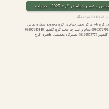
 تعمیر دینام در کرج 2025+ خدمات
آذر 28, 1404
بدون دیدگاه
در کرج نام مرکز تعمیر دینام در کرج محدوده شماره تماس
دینام و استارت مقصود کرج گلشهر 09905727913 دینام و استارت مجید کرج گلشهر 09397045148
تخصصی عاشری کرج