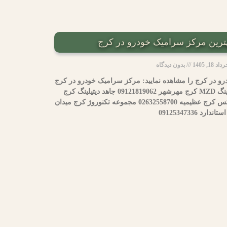
داد 18, 1405
بدون دیدگاه
و در کرج را مشاهده نمایید: مرکز سرامیک خودرو در کرج
محدوده شماره تماس مرکز دیتیلینگ MZD کرج مهرشهر 09121819062 جاهد دیتیلینگ کرج
مهرشهر 09120996757 مرکز کارواکس کرج عظیمیه 02632558700 مجموعه تکنوروژ کرج میدان
استاندارد 09125347336