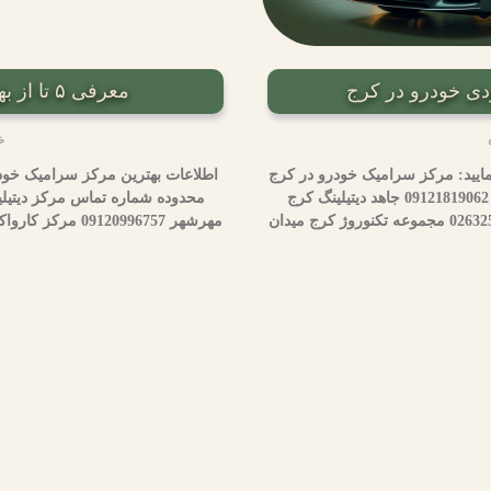
معرفی ۵ تا از بهترین مرکز سرامیک خودرو در کرج
خر
ایید: مرکز سرامیک خودرو در کرج
اطلاعات بهترین مرکز سرامیک خودر
محدوده شماره تماس مرکز دیتیلینگ MZD کرج مهرشهر 09121819062 جاهد دیتیلینگ کرج
مهرشهر 09120996757 مرکز کارواکس کرج عظیمیه 02632558700 مجموعه تکنوروژ کرج میدان