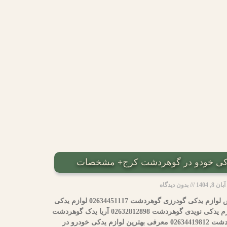
آبان 8, 1404
بدون دیدگاه
نام لوازم بدکی محدوده شماره تماس لوازم یدکی گودرزی گوهردشت 02634451117 لوازم یدکی
عطایی گوهردشت 02634468633 لوازم یدکی نویدی گوهردشت 02632812898 آریا یدک گوهردشت
09355384124 یدک گل کرج گوهردشت 02634419812 معرفی بهترین لوازم یدکی خودرو در