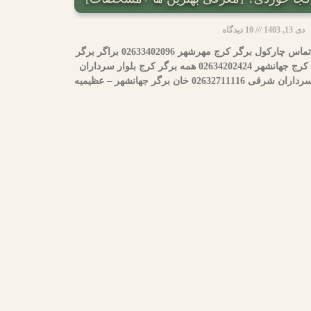
دی 13, 1403
10 دیدگاه
نام همبرگر در کرج محدوده شماره تماس چارکول برگر کرج مهرشهر 02633402096 براگر برگر
کرج مهرویلا 02633502081 لنی فود کرج جهانشهر 02634202424 همه برگر کرج بلوار سرداران