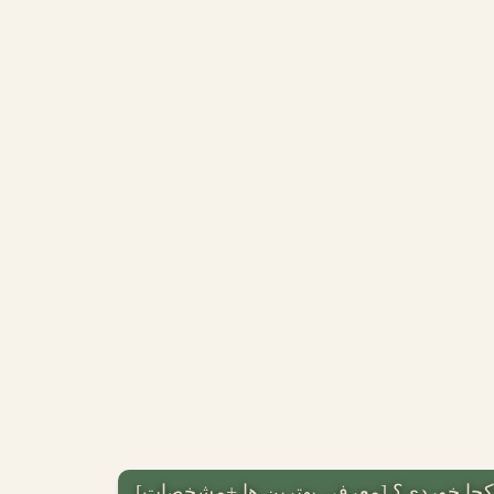
ا کجا خوردی؟ [معرفی بهترین ها +مشخصات]