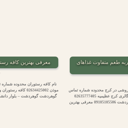
به طعم متفاوت غذاهای
معرفی بهترین کافه رستوران در گ
نام کافه رستوران محدوده شماره 
روشی در کرج محدوده شماره تماس
سوشی پلاس کرج بلوار امام رضا 09334459114 سوشی گالری کرج عظیمیه 02635777405
گوهردشت گوهردشت – بلوار دانشگاه آزاد 09127126631 کافه کوبا گوهردشت
سوشی فو کرج عظیمیه 02632549085 سوشی تایم کرج گوهردشت 09105105506 معرفی بهترین