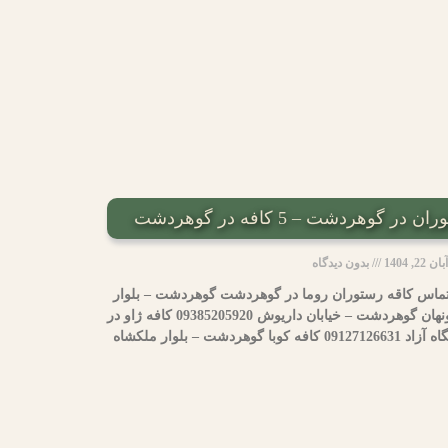
وهردشت – 5 کافه در گوهردشت
آبان 22, 1404
بدون دیدگاه
تماس کاقه رستوران روما در گوهردشت گوهردشت – بلوار
موذن 02634425002 کافه رستوران ونهان گوهردشت – خیابان داریوش 09385205920 کافه ژاو در
 – بلوار ملکشاه