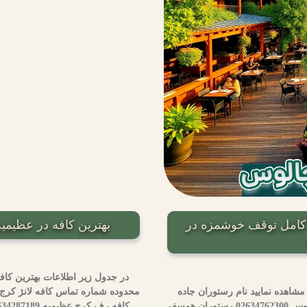
 کامل توقف خوشمزه در
بهترین کافه در عظیمیه کرج | معرفی
در جدول زیر اطلاعات بهترین کافه
شاهده نمایید نام رستوران جاده
چالوس محدوده شماره تماس رستوران ارکیده کرج جاده چالوس 02634762300 رستوران همسفر
کافه رف کرج عظیمیه 02634287189 کافه چیل کرج عظیمیه 02632519162 کافه سانتورینی