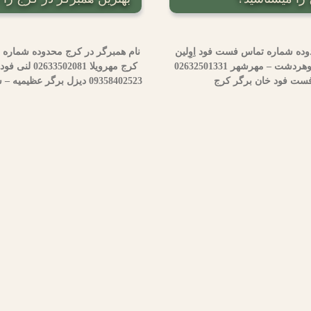
ه شماره تماس فست فود ا‌ِوِلین
کرج جهانشهر 02634474194 فست فود سه تایی عظیمیه- گوهردشت – مهرشهر 02632501331
09358402523 دیزل برگر عظیمیه – سرداران شرقی 02632711116 خان برگر جهانشهر – عظیمیه