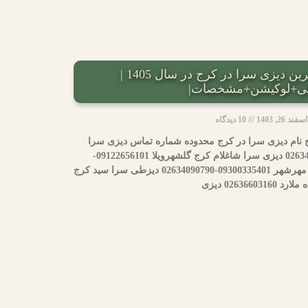
لیست 7 تایی از بهترین دیزی سرا در کرج در سال 1405 |
ی+لوکیشن+مشخصات|
اسفند 26, 1403
10 دیدگاه
 نام دیزی سرا در کرج محدوده شماره تماس دیزی سرا
سلطانیه کرج جهانشهر 02634256560 دیزی سرا شاغلام کرج گلشهرویلا 09122656101-
02634268127 دیزی سرا تیلیتی کرج مهرشهر 09300335401-02634090790 دیزطی سرا سید کرج
رد 02636603160 دیزی