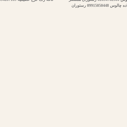
کرج جاده چالوس 09113923003 رستوران حم تیروژ کرج جاده چالوس 09915050448 رستوران