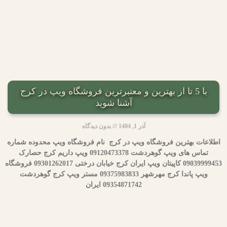
با 5 تا از بهترین و معتبرترین فروشگاه ویپ در کرج
آشنا شوید
آذر 1, 1404
بدون دیدگاه
اطلاعات بهترین فروشگاه ویپ در کرج نام فروشگاه ویپ محدوده شماره
تماس های ویپ گوهردشت 09120473378 ویپ داریم کرج حصارک
09039999453 کاپیتان ویپ ایران کرج خیابان درختی 09301262017 فروشگاه
ویپ پاندا کرج مهرشهر 09375983833 مستر ویپ کرج گوهردشت
09354871742 ایران