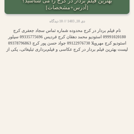
بهترین فیلم بردار در کرج را می شناسید؟
[آدرس+مشخصات]
دی 10, 1403
10 دیدگاه
نام فیلم بردار در کرج محدوده شماره تماس سجاد جعفری کرج
09991020180 استودیو محمد دهقان کرج فردیس 09335775696 سیلور
استودیو کرج مهرویلا 09122976730 جواد حسن پور کرج 09378796863
لیست بهترین فیلم بردار در کرج عکاسی و فیلم‌برداری تبلیغاتی، یکی از