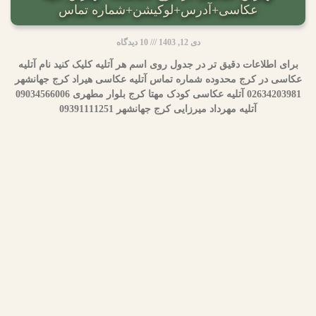
عکاسی+آدرس+لوکیشن+شماره تماس
دی 12, 1403
10 دیدگاه
برای اطلاعات دقیق تر در جدول روی اسم هر آتلیه کلیک کنید نام آتلیه
عکاسی در کرج محدوده شماره تماس آتلیه عکاسی هیراد کرج جهانشهر
02634203981 آتلیه عکاسی کودک مهتا کرج بلوار مطهری 09034566006
آتلیه مهرداد میرزایی کرج جهانشهر 09391111251