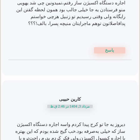
اجاره دستگاه اکسیژن ساز رفتم،نمیدونین چی شد یهویی
منو فرستادن یه جا خیلی جالب بود همون لحظه گفتن این
رایگانه ولی وقتی رسیدیم تو زنبیل هرچی خواستم
پدافاصلاتون توهم ماجرایتان منیچه پسرا، بالف!؟؟؟
پاسخ
کارین حبیبی
مرداد 3, 1404 در 2:46 ق.ظ
دیروز یه جا تو کرج پیدا کردم واسه اجاره دستگاه اکسیژن
ساز که خیلی به‌صرفه‌ بود.خب گیج شده بودم که این بهتره
یا اجاره کپسول اکسیژن.ولی فکر کردم پدرم راحت‌تره با