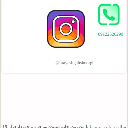
09122626290
arayeshgahsimorgh@
سالن زیبایی سیمرغ
با مدیریت خانم سپیده نوری و برخورداری از 15