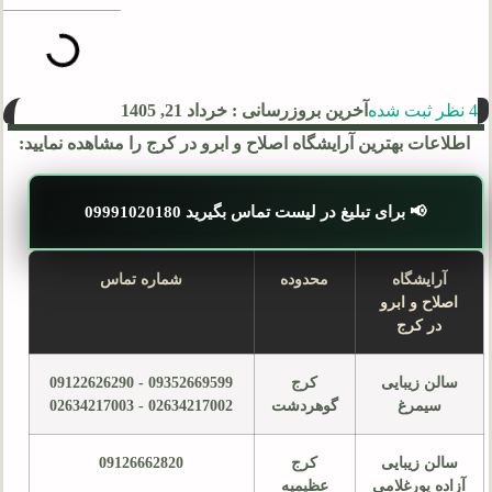
4 نظر ثبت شده
آخرین بروزرسانی : خرداد 21, 1405
اطلاعات بهترین آرایشگاه اصلاح و ابرو در کرج را مشاهده نمایید:
📢 برای تبلیغ در لیست تماس بگیرید 09991020180
آرایشگاه
محدوده
شماره تماس
اصلاح و ابرو
در کرج
سالن زیبایی
کرج
09352669599 - 09122626290
سیمرغ
گوهردشت
02634217002 - 02634217003
سالن زیبایی
کرج
09126662820
آزاده پورغلامی
عظیمیه