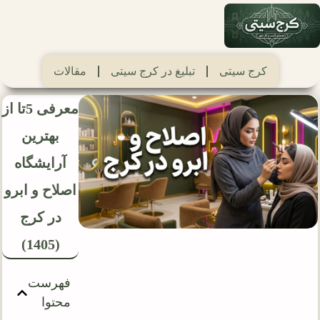
کرج سیتی
تبلیغ در کرج سیتی
مقالات
معرفی 5تا از
بهترین
آرایشگاه
اصلاح و ابرو
در کرج
(1405)
فهرست
محتوا