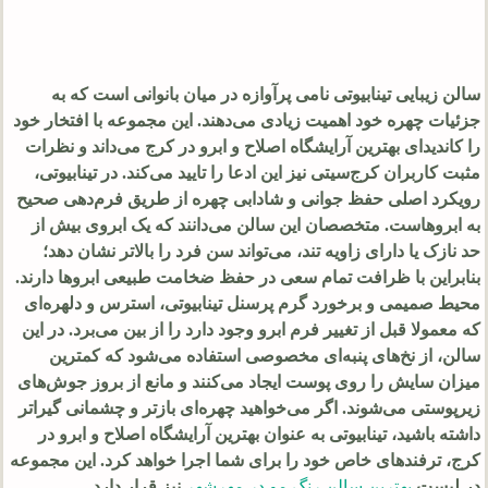
سالن زیبایی تینابیوتی نامی پرآوازه در میان بانوانی است که به
جزئیات چهره خود اهمیت زیادی می‌دهند. این مجموعه با افتخار خود
را کاندیدای بهترین آرایشگاه اصلاح و ابرو در کرج می‌داند و نظرات
مثبت کاربران کرج‌سیتی نیز این ادعا را تایید می‌کند. در تینابیوتی،
رویکرد اصلی حفظ جوانی و شادابی چهره از طریق فرم‌دهی صحیح
به ابروهاست. متخصصان این سالن می‌دانند که یک ابروی بیش از
حد نازک یا دارای زاویه تند، می‌تواند سن فرد را بالاتر نشان دهد؛
بنابراین با ظرافت تمام سعی در حفظ ضخامت طبیعی ابروها دارند.
محیط صمیمی و برخورد گرم پرسنل تینابیوتی، استرس و دلهره‌ای
که معمولا قبل از تغییر فرم ابرو وجود دارد را از بین می‌برد. در این
سالن، از نخ‌های پنبه‌ای مخصوصی استفاده می‌شود که کمترین
میزان سایش را روی پوست ایجاد می‌کنند و مانع از بروز جوش‌های
زیرپوستی می‌شوند. اگر می‌خواهید چهره‌ای بازتر و چشمانی گیراتر
داشته باشید، تینابیوتی به عنوان بهترین آرایشگاه اصلاح و ابرو در
کرج، ترفندهای خاص خود را برای شما اجرا خواهد کرد. این مجموعه
در لیست
بهترین سالن رنگ مو در مهرشهر
نیز قرار دارد.