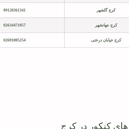
کرج گلشهر
09120361341
کرج جهانشهر
02634471057
کرج خیابان درختی
02691005254