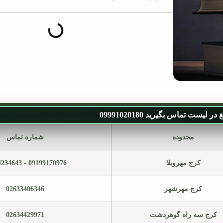
ر لیست تماس بگیرید 09991020180
محدوده
شماره تماس
کرج مهرویلا
09199170976 - 02634234643
کرج مهرشهر
02633406346
کرج سه راه گوهردشت
02634429971