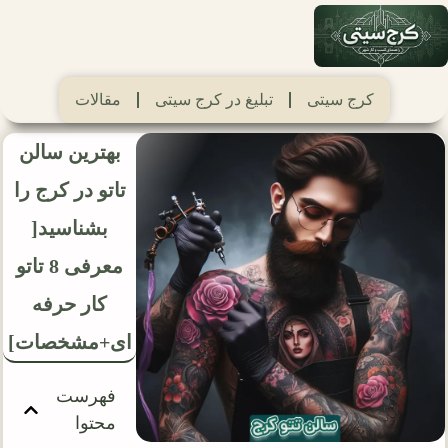
کرج سیتی
تبلیغ در کرج سیتی
مقالات
بهترین سالن
تاتو در کرج را
بشناسید[
معرفی 8 تاتو
کار حرفه
ای+مشخصات]
فهرست
محتوا