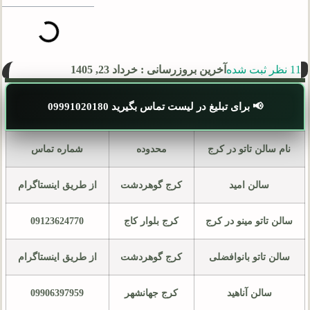
11 نظر ثبت شده
آخرین بروزرسانی : خرداد 23, 1405
📢 برای تبلیغ در لیست تماس بگیرید 09991020180
نام سالن تاتو در کرج
محدوده
شماره تماس
سالن امید
کرج گوهردشت
از طریق اینستاگرام
سالن تاتو مینو در کرج
کرج بلوار کاج
09123624770
سالن تاتو بانوافضلی
کرج گوهردشت
از طریق اینستاگرام
سالن آناهید
کرج جهانشهر
09906397959