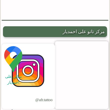
مرکز تاتو علی احمدیار
سالن علی
احمدیار
afr.tattoo@