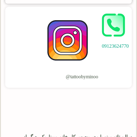
09123624770
tattoobyminoo@
سالن تاتو مینو با مدیریت سرکار خانم مبینا، یکی دیگر از