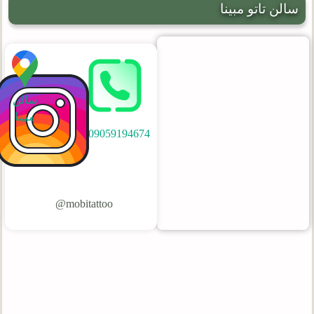
سالن تاتو مبینا
سالن
مبینا
09059194674
mobitattoo@