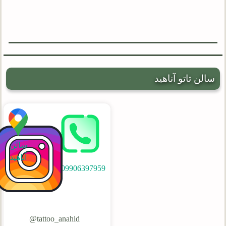
سالن تاتو آناهید
سالن
آناهید
09906397959
tattoo_anahid@