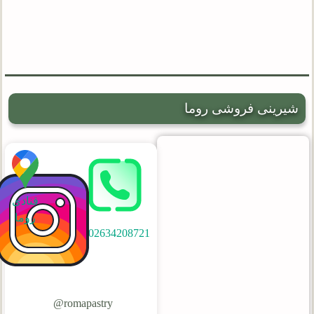
شیرینی فروشی روما
قنادی
روما
02634208721
romapastry@