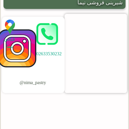
شیرینی فروشی نیما
قنادی
نیما
02633530232
nima_pastry@