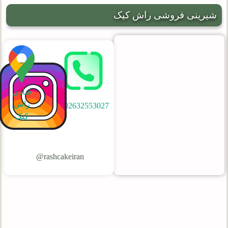
شیرینی فروشی راش کیک
قنادی
راش
02632553027
کیک
rashcakeiran@