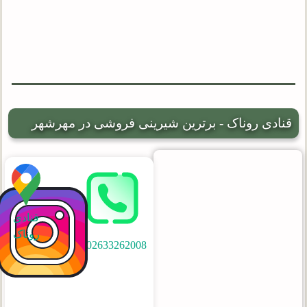
قنادی روناک - برترین شیرینی فروشی در مهرشهر
قنادی
روناک
02633262008