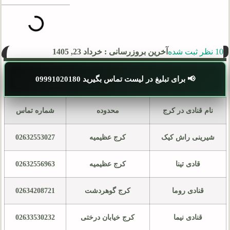
10 نظر ثبت شده
آخرین بروزرسانی : خرداد 23, 1405
📢 برای تبلیغ در لیست تماس بگیرید 09991020180
نام قنادی در کرج
محدوده
شماره تماس
شیرینی راش کیک
کرج عظیمیه
02632553027
قادی تینا
کرج عظیمیه
02632556963
قنادی روما
کرج گوهردشت
02634208721
قنادی نیما
کرج خیابان درختی
02633530232