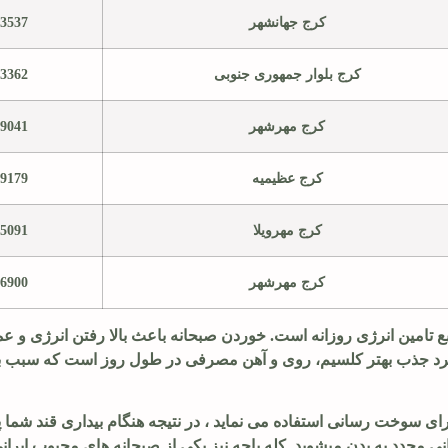
کرج جهانشهر
13537
کرج بلوار جمهوری جنوبی
33362
کرج مهرشهر
19041
کرج عظیمیه
09179
کرج مهرویلا
75091
کرج مهرشهر
16900
 تامین انرژی روزانه است. خوردن صبحانه باعث بالا رفتن انرژی و عم
 کرد جذب بهتر کلسیم، روی و آهن مصرفی در طول روز است که سبب ب
ی سوخت رسانی استفاده می نماید ، در نتیجه هنگام بیداری قند شما پا
ی مجدد به بدن میشوید. کله پاچه نیز یکی از صبحانه های محبوب ایرا