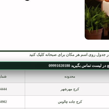
ر جدول روی اسم هر مکان برای صبحانه کلیک کنید
ر لیست تماس بگیرید 09991020180
محدوده
شمار
کرج مهرشهر
54444
کرج جاده چالوس
84902