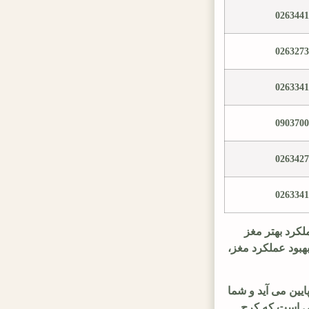
026344
026327
026334
090370
026342
026334
لکرد بهتر مغز
هبود عملکرد مغز،
یین می آید و شما
نی است که کرج