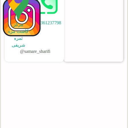
09361237798
مرکز
کاشت مژه
ثمره
شریفی
samare_sharifi@