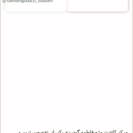
fatemehgodarzi_nilashes@
مرکز کاشت مژه فاطمه گودرزی یکی از تخصصی ترین و