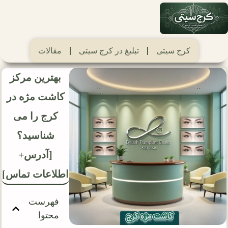
کرج سیتی
تبلیغ در کرج سیتی
مقالات
بهترین مرکز
کاشت مژه در
کرج را می
شناسید؟
[آدرس+
اطلاعات تماس]
فهرست
محتوا