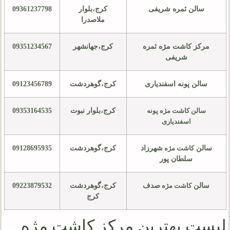
سالن ثمره شریفی
کرج،بلوار
09361237798
ملاصدرا
مرکز کاشت مژه ثمره
کرج،جهانشهر
09351234567
شریفی
سالن پونه اسفندیاری
کرج،گوهردشت
09123456789
کرج،بلوار نبوت
09353164535
سالن کاشت مژه پونه
اسفندیاری
سالن
شهرزاد
کرج،گوهردشت
09128695935
کاشت مژه
سلطان پور
سالن
صدف
کرج،گوهردشت
09223879532
کاشت مژه
کرج
لیست بهترین مرکز کاشت مژه