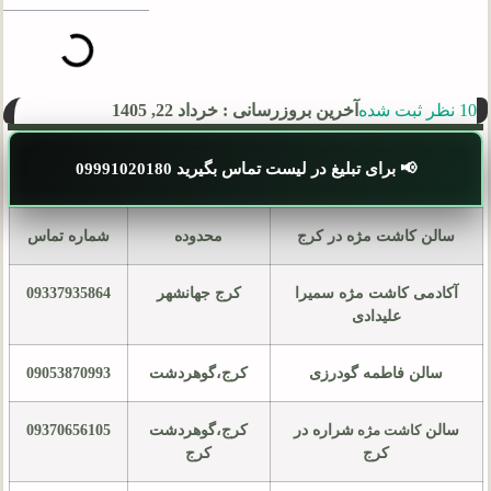
10 نظر ثبت شده
آخرین بروزرسانی : خرداد 22, 1405
📢 برای تبلیغ در لیست تماس بگیرید 09991020180
سالن کاشت مژه در کرج
محدوده
شماره تماس
آکادمی کاشت مژه سمیرا
کرج جهانشهر
09337935864
علیدادی
سالن فاطمه گودرزی
کرج،گوهردشت
09053870993
سالن
شراره در
کرج،گوهردشت
09370656105
کاشت مژه
کرج
کرج