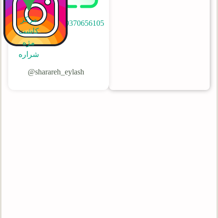
مرکز
09370656105
کاشت
مژه
شراره
sharareh_eylash@