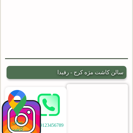
سالن کاشت مژه کرج - رفیدا
سالن
09123456789
کاشت