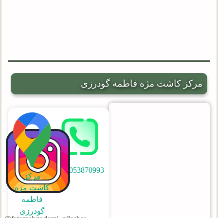
مرکز کاشت مژه فاطمه گودرزی
09053870993
مرکز
کاشت مژه
فاطمه
گودرزی