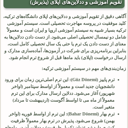
تقویم آموزشی و ددلاین‌های اپلای (پذیرش)
آگاهی دقیق از تقویم آموزشی و ددلاین‌های اپلای دانشگاه‌های ترکیه،
کلید موفقیت در پروسه مهاجرت تحصیلی است. سیستم آموزشی
ترکیه بسیار شبیه به سیستم آموزشی اروپا و ایران است و معمولاً
شامل دو نیمسال تحصیلی اصلی می‌شود. از دست دادن ددلاین‌ها به
معنای از دست دادن یک ترم یا حتی یک سال تحصیلی کامل است،
بنابراین برنامه‌ریزی برای شرکت در آزمون‌ها، آماده‌سازی مدارک و
ارسال درخواست (اپلای) باید ماه‌ها قبل از شروع ترم انجام شود.
زمان‌بندی‌های مهم در سیستم آموزشی ترکیه:
ترم پاییز (Güz Dönemi): این ترم اصلی‌ترین زمان برای ورود
دانشجویان جدید است و معمولاً از اواسط سپتامبر (اواخر
شهریور) آغاز می‌شود. ددلاین ارسال مدارک برای این ترم
معمولاً از ماه می تا اواسط آگوست (اردیبهشت تا مرداد)
متغیر است.
ترم بهار (Bahar Dönemi): این ترم از اواسط فوریه (اواخر
بهمن) شروع می‌شود. پذیرش در ترم بهار معمولاً ظرفیت
کمتری دارد (به عنوان تکمیل ظرفیت) و ددلاین آن در ماه‌های