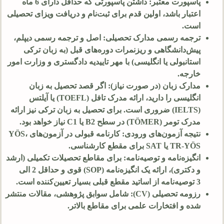
پاسپورت معتبر: داشتن پاسپورتی که حداقل دارای
6
ماه
اعتبار باشد، اولین قدم برای ثبت‌نام و دریافت ویزای تحصیلی
است.
ترجمه رسمی مدارک تحصیلی: اصل و ترجمه رسمی دیپلم،
پیش‌دانشگاهی و ریزنمرات دوره‌های قبل (به زبان ترکی
استانبولی یا انگلیسی) با مهر تاییدیه دادگستری و وزارت امور
خارجه.
مدارک زبان (در صورت نیاز): اگر قصد تحصیل به زبان
انگلیسی را دارید، ارائه مدرک تافل (TOEFL) یا آیلتس
(IELTS) ضروری است. برای تحصیل به زبان ترکی نیز ارائه
مدرک تومر (TÖMER) در سطح
B2
یا
C1
نیاز خواهد بود.
نتیجه آزمون‌های ورودی: کارنامه قبولی در آزمون‌های YÖS،
TR-YÖS یا SAT برای مقطع کارشناسی.
انگیزه‌نامه و توصیه‌نامه: برای مقاطع تحصیلات تکمیلی (ارشد
و دکتری)، ارائه یک انگیزه‌نامه (SOP) قوی و حداقل
2
الی
3
توصیه‌نامه از اساتید مقطع قبلی بسیار تعیین‌کننده است.
رزومه تحصیلی (CV): شامل سوابق پژوهشی، مقالات منتشر
شده و افتخارات علمی برای مقاطع بالاتر.