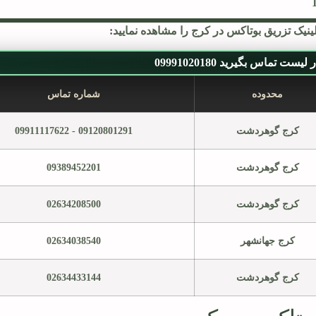
نیک تزریق بوتاکس در کرج را مشاهده نمایید:
یست تماس بگیرید 09991020180
محدوده
شماره تماس
کرج گوهردشت
09120801291 - 09911117622
کرج گوهردشت
09389452201
کرج گوهردشت
02634208500
کرج جهانشهر
02634038540
کرج گوهردشت
02634433144