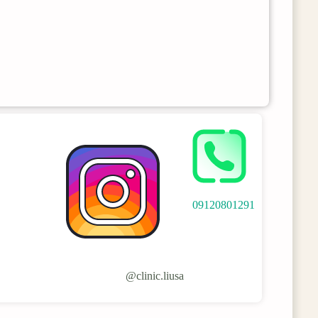
09120801291
clinic.liusa@