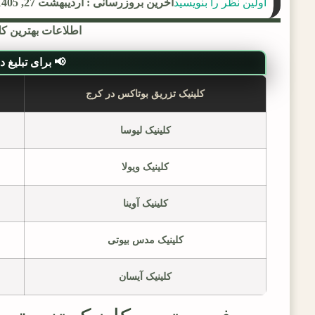
اولین نظر را بنویسید
آخرین بروزرسانی : اردیبهشت 27, 1405
اطلاعات بهترین کلی
📢 برای تبلیغ در ل
کلینیک تزریق بوتاکس در کرج
کلینیک لیوسا
کلینیک ویولا
کلینیک آوینا
کلینیک مدس بیوتی
کلینیک آیسان