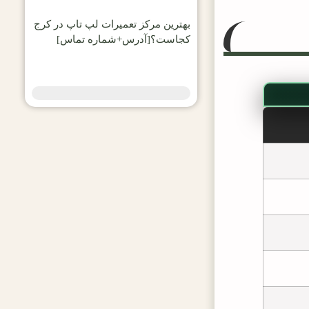
بهترین مرکز تعمیرات لپ تاپ در کرج
کجاست؟[آدرس+شماره تماس]