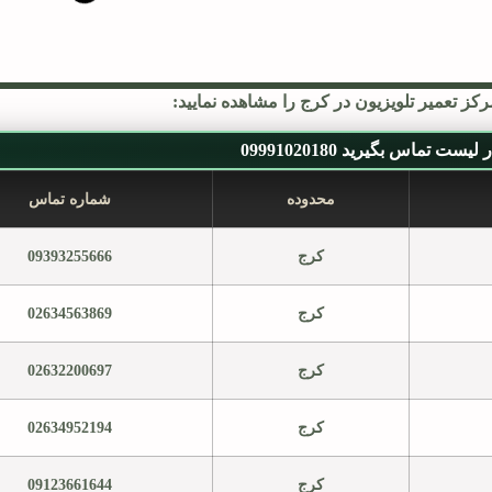
کز تعمیر تلویزیون در کرج را مشاهده نمایید:
یست تماس بگیرید 09991020180
محدوده
شماره تماس
کرج
09393255666
کرج
02634563869
کرج
02632200697
کرج
02634952194
کرج
09123661644