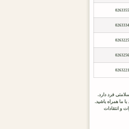
026335
026333
026322
026325
026322
لامتی فرد دارد.
ا ما همراه باشید.
ت و انتقادات