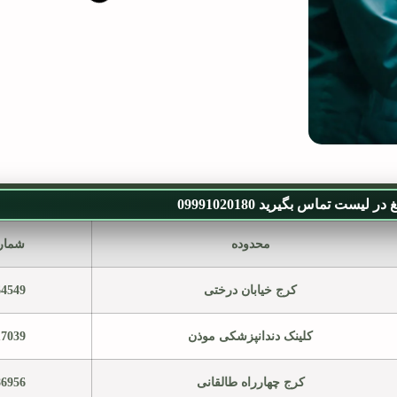
ر لیست تماس بگیرید 09991020180
محدوده
شمار
کرج خیابان درختی
64549
کلینک دندانپزشکی موذن
17039
کرج چهارراه طالقانی
86956