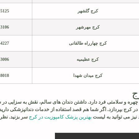
کرج گلشهر
55125
کرج مهرشهر
43106
کرج چهارراه طالقانی
54227
کرج عظیمیه
63006
کرج میدان شهدا
18018
ج
هره و سلامتی فرد دارد. داشتن دندان های سالم، نقش به سزایی در س
ر کرج بپردازد. اگر شما هم قصد استفاده از خدمات دندانپزشکی دارید ب
نیز می توانید به لیست
بهترین پزشک کامپوزیت در کرج
سر بزنید. نظرا