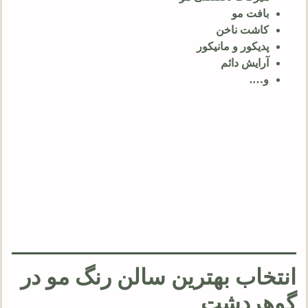
بافت مو
کاشت ناخن
پدیکور و مانیکور
آرایش دائم
و….
انتخاب بهترین سالن رنگ مو در
گوهردشت