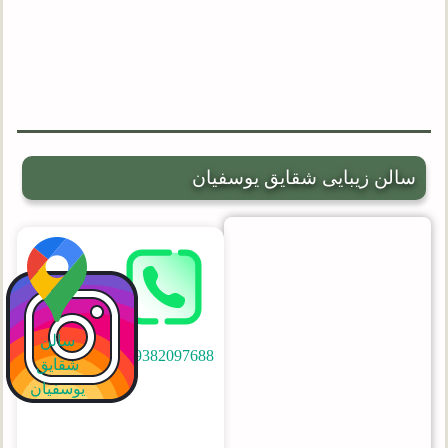
سالن زیبایی شقایق یوسفیان
سالن
09382097688
شقایق
یوسفیان