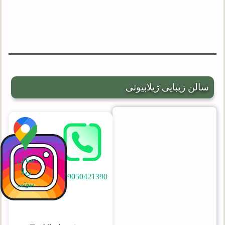
سالن زیبایی ژیلابیوتی
سالن
ژیلا
09050421390
بیوتی