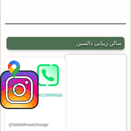
سالن زیبایی دالسین
سالن
دالسین
09339999846
dalsinbeautylounge@