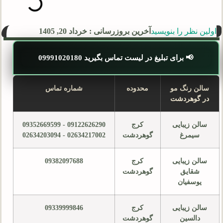
اولین نظر را بنویسید
آخرین بروزرسانی : خرداد 20, 1405
📢 برای تبلیغ در لیست تماس بگیرید 09991020180
سالن رنگ مو
محدوده
شماره تماس
در گوهردشت
سالن زیبایی
کرج
09122626290 - 09352669599
سیمرغ
گوهردشت
02634217002 - 02634203094
سالن زیبایی
کرج
09382097688
شقایق
گوهردشت
یوسفیان
سالن زیبایی
کرج
09339999846
دالسین
گوهردشت