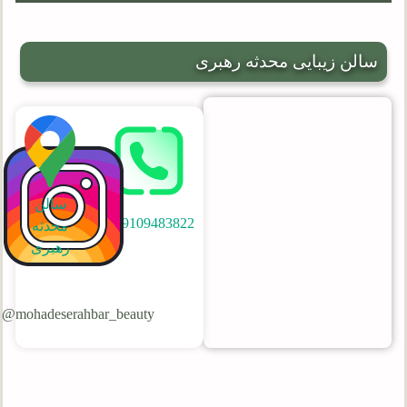
سالن زیبایی محدثه رهبری
سالن
09109483822
محدثه
رهبری
mohadeserahbar_beauty@