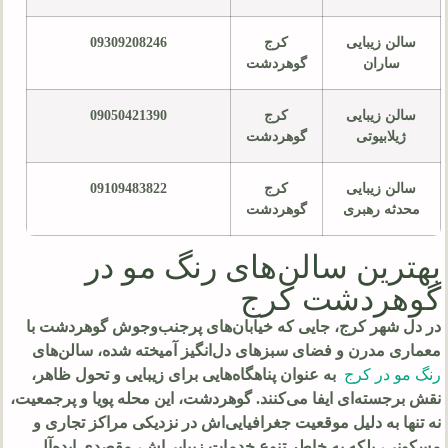
سالن زیبایی
کرج
09309208246
ساران
گوهردشت
سالن زیبایی
کرج
09050421390
ژیلابیوتی
گوهردشت
سالن زیبایی
کرج
09109483822
محدثه رهبری
گوهردشت
بهترین سالن‌های رنگ مو در
گوهردشت کرج
در دل شهر کرج، جایی که خیابان‌های پرجنب‌وجوش گوهردشت با
معماری مدرن و فضای سبزهای دل‌انگیز آمیخته شده، سالن‌های
رنگ مو در کرج
به عنوان پناهگاه‌هایی برای زیبایی و تحول ظاهر،
نقش برجسته‌ای ایفا می‌کنند. گوهردشت، این محله پویا و پرجمعیت،
نه تنها به دلیل موقعیت جغرافیایی‌اش در نزدیکی مراکز تجاری و
مسکونی، بلکه به خاطر تنوع خدمات زیبایی‌اش، مقصدی ایده‌آل