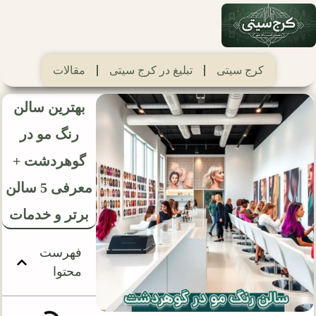
کرج سیتی
تبلیغ در کرج سیتی
مقالات
بهترین سالن
رنگ مو در
گوهردشت +
معرفی 5 سالن
برتر و خدمات
فهرست
محتوا