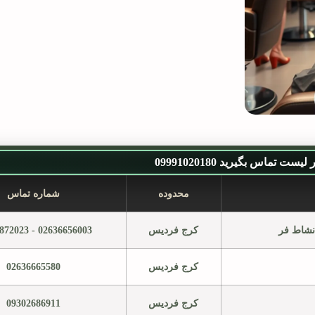
ست تماس بگیرید 09991020180
محدوده
شماره تماس
 نشاط فر
کرج فردیس
02636656003 - 09390872023
کرج فردیس
02636665580
کرج فردیس
09302686911