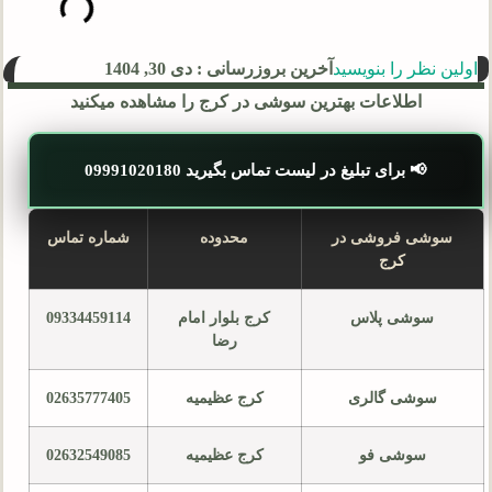
اولین نظر را بنویسید
آخرین بروزرسانی : دی 30, 1404
اطلاعات بهترین سوشی در کرج را مشاهده میکنید
📢 برای تبلیغ در لیست تماس بگیرید 09991020180
سوشی فروشی در
محدوده
شماره تماس
کرج
سوشی پلاس
کرج بلوار امام
09334459114
رضا
سوشی گالری
کرج عظیمیه
02635777405
سوشی فو
کرج عظیمیه
02632549085