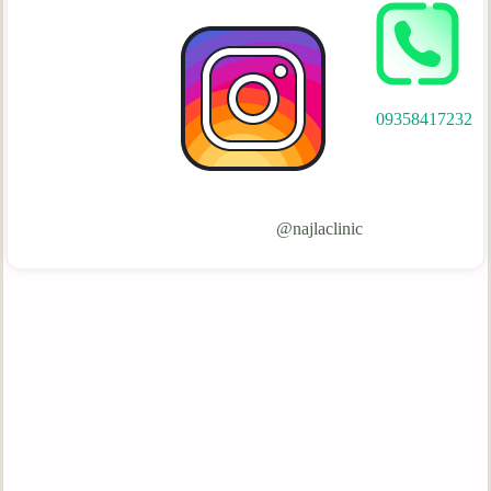
09358417232
najlaclinic@