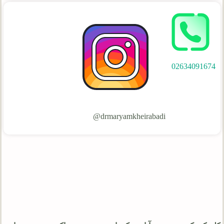
02634091674
drmaryamkheirabadi@