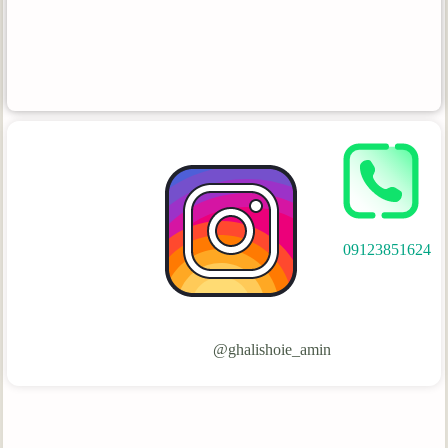
09123851624
ghalishoie_amin@