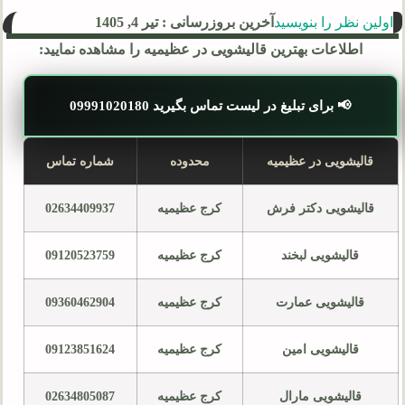
اولین نظر را بنویسید
آخرین بروزرسانی : تیر 4, 1405
اطلاعات بهترین قالیشویی در عظیمیه را مشاهده نمایید:
📢 برای تبلیغ در لیست تماس بگیرید 09991020180
قالیشویی در عظیمیه
محدوده
شماره تماس
قالیشویی دکتر فرش
کرج عظیمیه
02634409937
قالیشویی لبخند
کرج عظیمیه
09120523759
قالیشویی عمارت
کرج عظیمیه
09360462904
قالیشویی امین
کرج عظیمیه
09123851624
قالیشویی مارال
کرج عظیمیه
02634805087