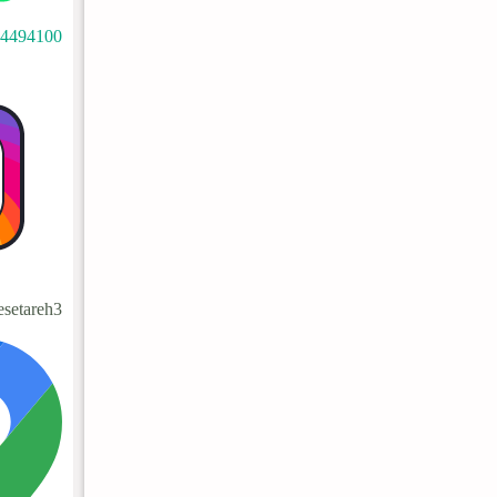
34494100
setareh3@