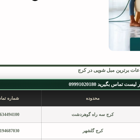
عات برترین مبل شویی در کرج
ست تماس بگیرید 09991020180
محدوده
شماره تما
کرج سه راه گوهردشت
634494100
کرج گلشهر
194687030