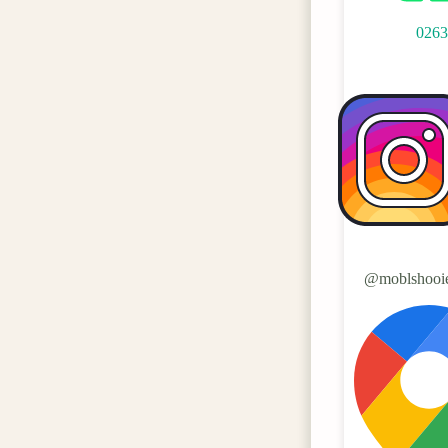
026
moblshooie