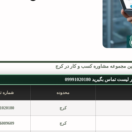
ین مجموعه مشاوره کسب و کار در کرج
ست تماس بگیرید 09991020180
محدوده
شماره ت
کرج
1020180
کرج
6009609