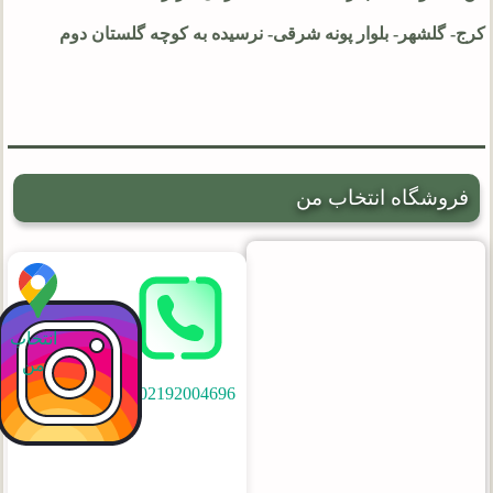
کرج- گلشهر- بلوار پونه شرقی- نرسیده به کوچه گلستان دوم
فروشگاه انتخاب من
انتخاب
من
02192004696