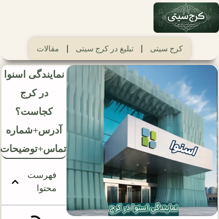
کرج سیتی
تبلیغ در کرج سیتی
مقالات
نمایندگی اسنوا
در کرج
کجاست؟
آدرس+شماره
تماس+توضیحات
فهرست
محتوا