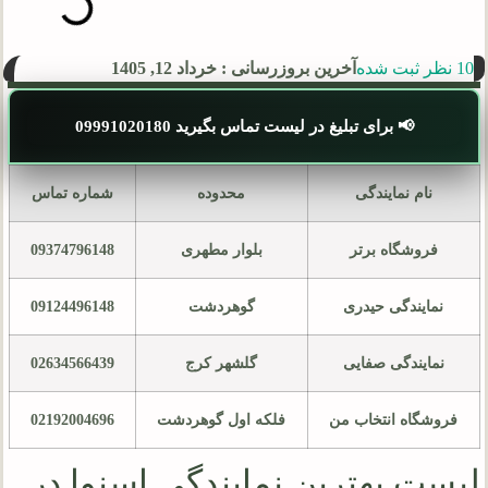
10 نظر ثبت شده
آخرین بروزرسانی : خرداد 12, 1405
📢 برای تبلیغ در لیست تماس بگیرید 09991020180
نام نمایندگی
محدوده
شماره تماس
فروشگاه برتر
بلوار مطهری
09374796148
نمایندگی حیدری
گوهردشت
09124496148
نمایندگی صفایی
گلشهر کرج
02634566439
فروشگاه انتخاب من
فلکه اول گوهردشت
02192004696
لیست بهترین نمایندگی اسنوا در