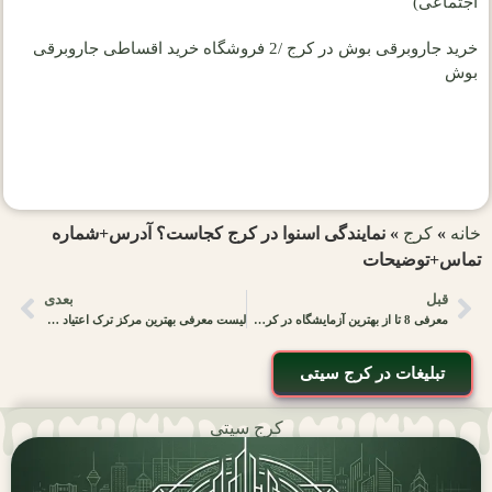
اجتماعی)
خرید جاروبرقی بوش در کرج /2 فروشگاه خرید اقساطی جاروبرقی
بوش
خانه
»
کرج
»
نمایندگی اسنوا در کرج کجاست؟ آدرس+شماره
تماس+توضیحات
قبل
بعدی
معرفی 8 تا از بهترین آزمایشگاه در کرج [به همراه آدرس+اطلاعات]
لیست معرفی بهترین مرکز ترک اعتیاد در کرج [به همراه آدرس و شماره تماس]
تبلیغات در کرج سیتی
کرج سیتی