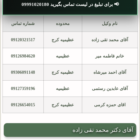
📢 برای تبلیغ در لیست تماس بگیرید 09991020180
نام وکیل
محدوده
شماره تماس
آقای محمد تقی زاده
عظیمیه کرج
09120321517
خانم فاطمه میر
عظیمیه
09126984620
آقای احمد میرشاه
عظیمیه کرج
09306091148
آقای عابدین رستمی
عظیمیه
09127359196
اقای حمزه کرمی
عظیمیه کرج
09126654015
آقای دکتر محمد تقی زاده