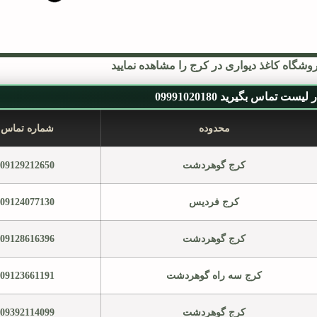
وشگاه کاغذ دیواری در کرج را مشاهده نمایید
یست تماس بگیرید 09991020180
محدوده
شماره تماس
کرج گوهردشت
09129212650
کرج فردیس
09124077130
کرج گوهردشت
09128616396
کرج سه راه گوهردشت
09123661191
کرج گوهردشت
09392114099