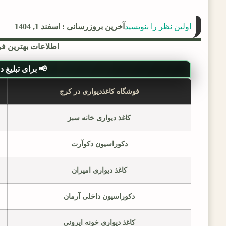
اولین نظر را بنویسید
آخرین بروزرسانی : اسفند 1, 1404
اطلاعات بهترین فر
📢 برای تبلیغ در ل
فوشگاه کاغذدیواری در کرج
کاغذ دیواری خانه سبز
دکوراسیون دکوآرت
کاغذ دیواری امیران
دکوراسیون داخلی آرمان
کاغذ دیواری خونه ایرونی