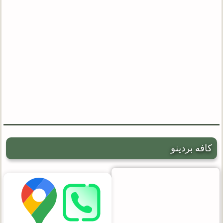
کافه بردینو