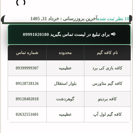
10 نظر ثبت شده
آخرین بروزرسانی : خرداد 31, 1405
📢 برای تبلیغ در لیست تماس بگیرید 09991020180
نام کافه گیم
محدوده
شماره تماس
کافه بازی کی برد
عظیمیه
09399999307
کافه گیم متاورس
بلوار استقلال
09128728126
کافه بردینو
گوهردشت
09128402018
کافه گیم لول آپ
عظیمیه
02632551601