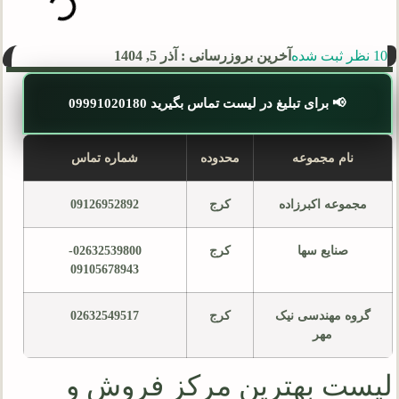
10 نظر ثبت شده
آخرین بروزرسانی : آذر 5, 1404
📢 برای تبلیغ در لیست تماس بگیرید 09991020180
نام مجموعه
محدوده
شماره تماس
مجموعه اکبرزاده
کرج
09126952892
صنایع سها
کرج
02632539800-
09105678943
گروه مهندسی نیک
کرج
02632549517
مهر
لیست بهترین مرکز فروش و