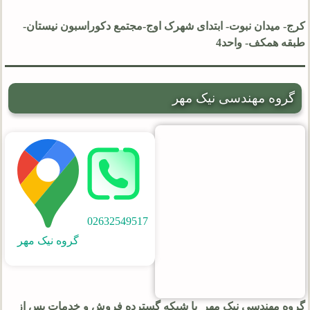
کرج- میدان نبوت- ابتدای شهرک اوج-مجتمع دکوراسبون نیستان-
طبقه همکف- واحد4
گروه مهندسی نیک مهر
02632549517
گروه نیک مهر
گروه مهندسی نیک مهر با شبکه گسترده فروش و خدمات پس از