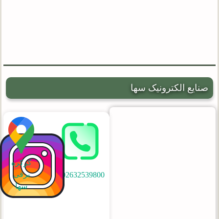
صنایع الکترونیک سها
کرکره
برقی
02632539800
سها