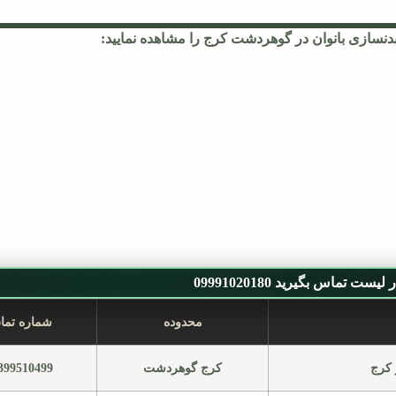
دنسازی بانوان در گوهردشت کرج را مشاهده نمایید:
یست تماس بگیرید 09991020180
محدوده
شماره تم
 کرج
کرج گوهردشت
399510499