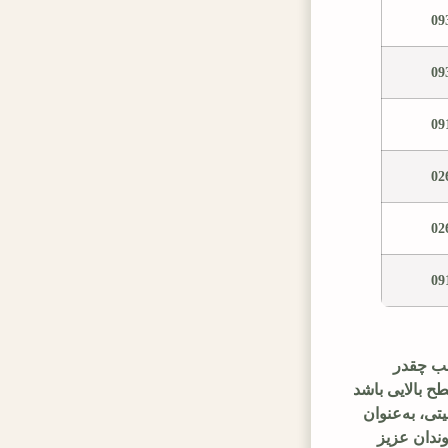
09
09
09
02
02
09
سب چقدر
ح بالایی باشد
ی، به‌عنوان
ندان عزیز