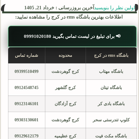
اولین نظر را بنویسید
آخرین بروزرسانی : خرداد 21, 1405
اطلاعات بهترین باشگاه ems در کرج را مشاهده نمایید:
📢 برای تبلیغ در لیست تماس بگیرید 09991020180
باشگاه ems در کرج
محدوده
شماره تماس
باشگاه مهتاب
کرج گوهردشت
09399510499
باشگاه تیتان
کرج گلشهر
09124548745
باشگاه بادی کر
کرج آزادگان
09123146101
کلوپ تندرستی سحر
کرج گوهردشت
09303130601
باشگاه مکث فیت
کرج عظیمیه
09129612179