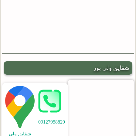
شقایق ولی پور
09127958829
شقایق ولی