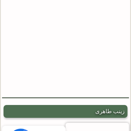
زینب طاهری