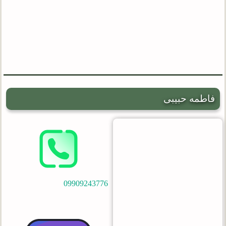
فاطمه حبیبی
09909243776