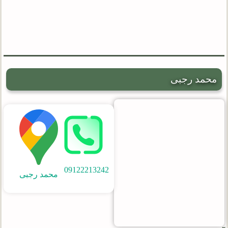
محمد رجبی
09122213242
محمد رجبی