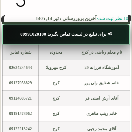
10 نظر ثبت شده
آخرین بروزرسانی : تیر 14, 1405
📢 برای تبلیغ در لیست تماس بگیرید 09991020180
نام معلم ریاضی در کرج
محدوده
شماره تماس
آموزشگاه فرزانه 20
کرج مهرویلا
02634234643
خانم شقایق ولی پور
کرج
09127958829
آقای آرش امینی فر
کرج
09124605721
خانم زینب طاهری
کرج
09191578062
آقای محمد رجبی
کرج
09122213242