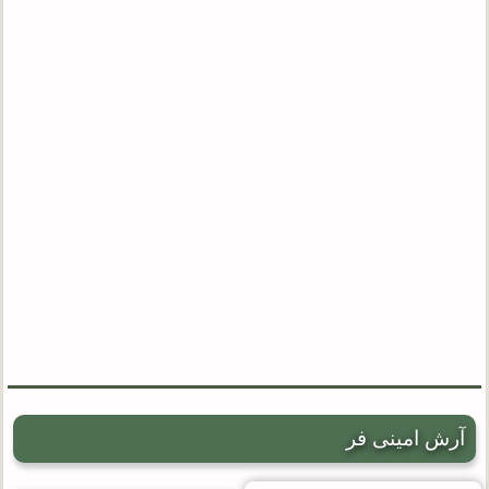
آرش امینی فر