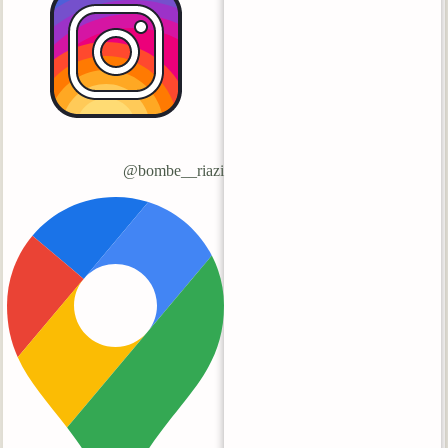
bombe__riazi@